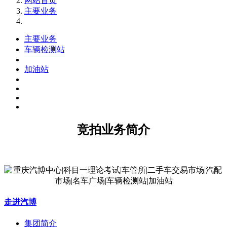
网站首页
主要业务
主要业务
车辆检测站
加油站
竞拍业务简介
走进汽博
集团简介