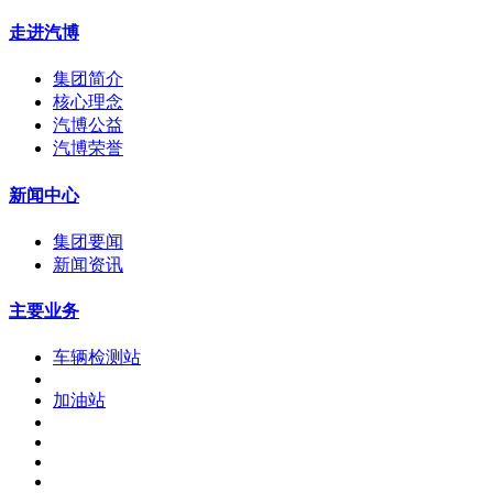
走进汽博
集团简介
核心理念
汽博公益
汽博荣誉
新闻中心
集团要闻
新闻资讯
主要业务
车辆检测站
加油站