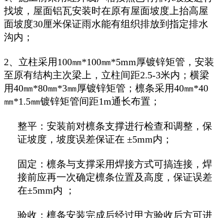
找坡，屋面铝瓦安装时在原有屋面坡度上抬高屋
面坡度
30
厘米保证雨水能有组织排放到指定排水
沟内；
2、
立柱采用
100
㎜
*100
㎜
*5mm
厚镀锌矩管，安装
至原有结构主次梁上，立柱间距
2.5-3
米内；横梁
用
40
㎜
*80
㎜
*3
㎜厚镀锌矩管；檩条采用
40
㎜
*40
㎜
*1.5
㎜镀锌矩管间距
1m
通长布置；
整平：安装前对檩条支撑进行检查和调整，保
证坡度，坡度误差保证在
±5mm
内；
固定：檩条与支撑采用焊接方式可搞连接，焊
接前应再一次确定檩条位置及高度，保证误差
在
±5mm
内 ；
验收：檩条安装完成后经过甲方验收后方可进