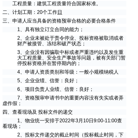
工程质量：建筑工程质量符合国家标准。
二、
计划工期：
20
个工作
日
三、申请人应当具备的资格预审合格的必要合格条件
1
、具有独立订立合同的能力；
2
、企业未被处于责令停业、投标资格被取消或者
财产被接管、冻结和破产状态；
3
、企业没有因骗取中标或者严重违约以及发生重
大工程质量、安全生产事故等问题，被有关部门暂
停投标资格并在暂停期内的；
4
、申请人资质类别和等级：一般小规模纳税人
5
、企业业绩、信誉：良好；
6
、项目负责人业绩、信誉：良好；
7
、资格预审申请书中的重要内容没有失实或者弄
虚作假；
四、查看现场及
投标文件的递交
1
、物业统一安排于
2022
年
3
月
10
日
9:00-11:00
查
看现场；
2
、投标文件递交的截止时间（投标截止时间，下