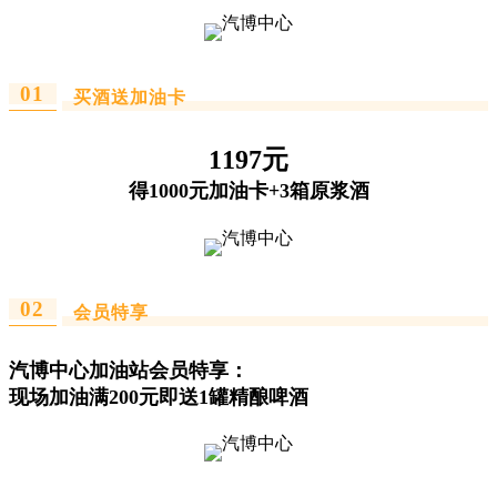
01
买酒送加油卡
1197元
得1000元加油卡+3箱原浆酒
02
会员特享
汽博中心加油站会员特享：
现场加油满200元即送1罐精酿啤酒