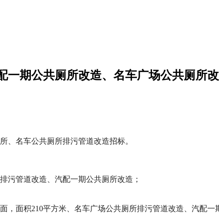
配一期公共厕所改造、名车广场公共厕所改
所、名车公共厕所排污管道改造
招标。
排污管道改造、汽配一期公共厕所改造；
面
，面积
210
平方米
、名车广场公共厕所排污管道改造、汽配一