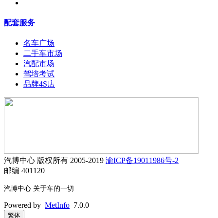
配套服务
名车广场
二手车市场
汽配市场
驾培考试
品牌4S店
汽博中心 版权所有 2005-2019
渝ICP备19011986号-2
邮编 401120
汽博中心 关于车的一切
Powered by
MetInfo
7.0.0
繁体