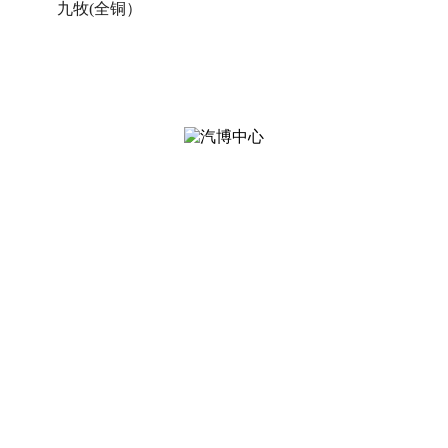
九牧(全铜）