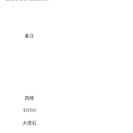
备注
四维
TOTO
大理石