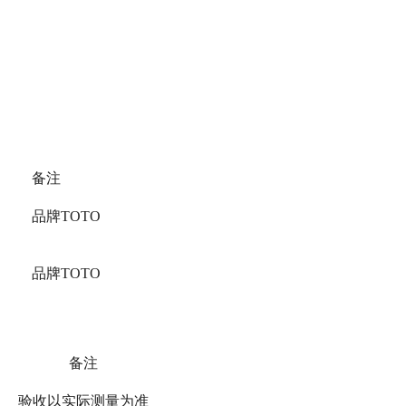
备注
品牌TOTO
品牌TOTO
备注
验收以实际测量为准