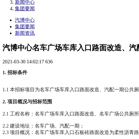
新闻中心
集团要闻
汽博中心
集团要闻
新闻资讯
汽博中心名车广场车库入口路面改造、汽
2021-03-30 14:02:17
636
1.
招标条件
1.1 本招标项目
为名车广场车库入口路面改造、汽配一期公共厕
2.
项目概况与招标范围
2.1
工程名称：
名车广场车库入口路面改造、名车广场公共厕所
2.2
建设地址：
名车广场、汽配一期；
2.3
项目概况：
名车广场车库入口石板砖路面改造为
柔性沥青路