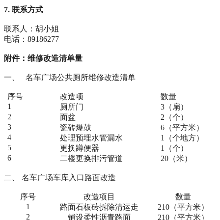
7.
联系方式
联系人：
胡小姐
电话：
89186277
附件：维修改造清单量
一、
名车广场公共厕所维修改造清单
序号
改造项
数量
1
厕所门
3（扇）
2
面盆
2（个）
3
瓷砖爆鼓
6（平方米）
4
处理预埋水管漏水
1（个地方）
5
更换蹲便器
1（个）
6
二楼更换排污管道
20（米）
二、
名车广场车库入口路面改造
序号
改造项目
数量
1
路面石板砖拆除清运走
210（平方米）
2
铺设柔性沥青路面
210（平方米）