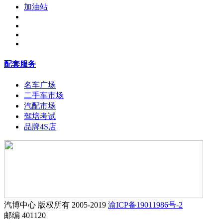
加油站
配套服务
名车广场
二手车市场
汽配市场
驾培考试
品牌4S店
汽博中心 版权所有 2005-2019
渝ICP备19011986号-2
邮编 401120