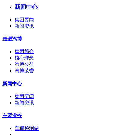
新闻中心
集团要闻
新闻资讯
走进汽博
集团简介
核心理念
汽博公益
汽博荣誉
新闻中心
集团要闻
新闻资讯
主要业务
车辆检测站