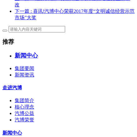
改
下一篇
: 喜讯!汽博中心荣获2017年度“文明诚信经营示范
市场”大奖
推荐
新闻中心
集团要闻
新闻资讯
走进汽博
集团简介
核心理念
汽博公益
汽博荣誉
新闻中心