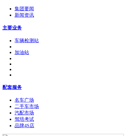
集团要闻
新闻资讯
主要业务
车辆检测站
加油站
配套服务
名车广场
二手车市场
汽配市场
驾培考试
品牌4S店