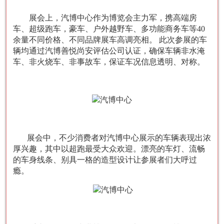
展会上，汽博中心作为博览会主力军，携高端房
车、超级跑车，豪车、户外越野车、多功能商务车等
40
余量不同价格、不同品牌展车高调亮相。
此次参展的车
辆均通过汽博善悦尚安评估公司认证，确保车辆非水淹
车、非火烧车、非事故车，保证车况信息透明、对称。
展会中，不少消费者对汽博中心展示的车辆表现出浓
厚兴趣，其中以超跑最受大众欢迎。漂亮的车灯、流畅
的车身线条、别具一格的造型设计让参展者们大呼过
瘾。