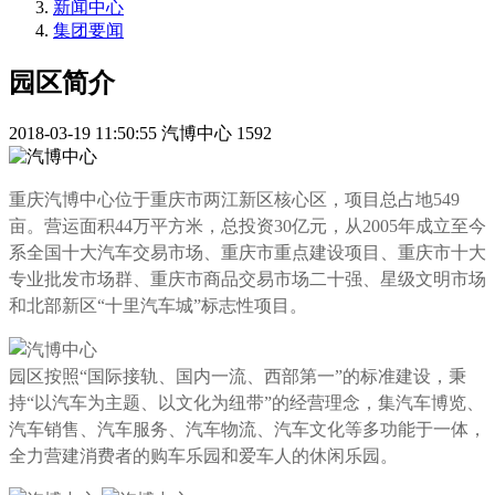
新闻中心
集团要闻
园区简介
2018-03-19 11:50:55
汽博中心
1592
重庆汽博中心位于重庆市两江新区核心区，项目总占地549
亩。营运面积44万平方米，总投资30亿元，从2005年成立至今
系全国十大汽车交易市场、重庆市重点建设项目、重庆市十大
专业批发市场群、重庆市商品交易市场二十强、星级文明市场
和北部新区“十里汽车城”标志性项目。
园区按照“国际接轨、国内一流、西部第一”的标准建设，秉
持“以汽车为主题、以文化为纽带”的经营理念，集汽车博览、
汽车销售、汽车服务、汽车物流、汽车文化等多功能于一体，
全力营建消费者的购车乐园和爱车人的休闲乐园。