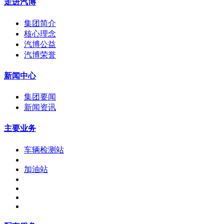
走进汽博
集团简介
核心理念
汽博公益
汽博荣誉
新闻中心
集团要闻
新闻资讯
主要业务
车辆检测站
加油站