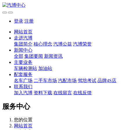
登录
注册
网站首页
走进汽博
集团简介
核心理念
汽博公益
汽博荣誉
新闻中心
全部
集团要闻
新闻资讯
主要业务
车辆检测站
加油站
配套服务
名车广场
二手车市场
汽配市场
驾培考试
品牌4S店
联系我们
加入汽博
资料下载
在线留言
在线反馈
服务中心
您的位置
网站首页