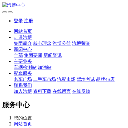
登录
注册
网站首页
走进汽博
集团简介
核心理念
汽博公益
汽博荣誉
新闻中心
全部
集团要闻
新闻资讯
主要业务
车辆检测站
加油站
配套服务
名车广场
二手车市场
汽配市场
驾培考试
品牌4S店
联系我们
加入汽博
资料下载
在线留言
在线反馈
服务中心
您的位置
网站首页